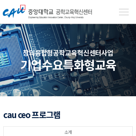
중
앙
대
학
교
공
창의융합형공학교육혁신센터사업
학
기업수요특화형교육
교
육
혁
신
센
터
cau ceo 프로그램
소개