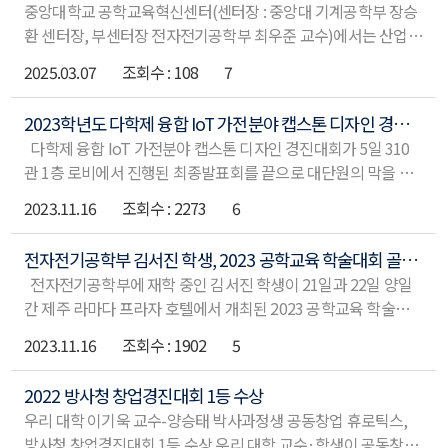
육의 차별점은 다양한 비교과 과정이다. 대표적인 프로그램으로
중앙대학교 공학교육혁신센터(센터장 : 중앙대 기계공학부 장승
해 ㈜엠듀에서 ‘Fusion 360’ 활용법 교육 프로그램을 지원했다.
는 Fusion360과 자율주행 모형차량 경진대회 등이 있다.
환 센터장, 부센터장 전자전기공학부 최우준 교수)에서는 산업통
공모전에서 수상한 대상 1팀, 최우수상 2팀, 우수상 3팀에게는 각
Fusion360은 소프트웨어(SW) 명칭이다. 방학 동안 설계 SW의
상자원부와 한국산업기술진흥원이 지원하는 '창의융합형 공학
각 장학금이 지급됐으며, 시상식에 이어 ㈜몰드케어 발전기금 전
2025.03.07
108
7
사용법
인재 양성지원사업'의 일환으로, IoT가전 및 공학 관련 주제의 작
달식도 함께 개최됐다. 시상식에는 장승환 공학교육혁신센터장
품 제작·설계 경진대회인 『2024 다학제 융합 IoT가전분야 캡스
(공과대학장), 최우준 부센터장(전자전기공학부 교수), 김석민
2023학년도 다학제 융합 IoT 가전분야 캡스톤 디자인 경진대회 성료
톤디자인 경진대회』를 운영하였다. 중앙대학교 공학교육혁신
기계공학부 학부장, 최현우 ㈜몰드케어 대표, 김성현 이사와 주
다학제 융합 IoT 가전분야 캡스톤 디자인 경진대회가 5일 310
센터가 주관한 2024 다학제 융합 IoT가전분야 캡스톤디자인 경
요 인사들이 참석한 가운데 진행됐다.
관 1층 로비에서 진행된 최종발표회를 끝으로 대단원의 막을 내
진대회 최종 시상식을 끝으로 지난 10월 2일 마무리되었고, 최종
렸다. 해당 대회는 산업통상자원부와 한국산업기술진흥원의 후
발표회 및 시상식에는 중앙대학교 공학계열 대학장이신 공과대
2023.11.16
2273
6
원을 받아 공학교육혁신센터가 주최하는 창의융합형 공학인재
학 장승환 학장(센터장 겸임), 창의ICT공과대학 백광현 학장, 소
양성사업의 주요 행사다. 매년 개최하는 대회지만, 코로나19 팬
프트웨어대학 이찬근 학장, 심사에 참여한 산업체 관계자 및 공학
전자전기공학부 김서진 학생, 2023 공학교육 학술대회 골드칼라 공학도상 수상
더믹으로 인해 4년 만에 오프라인 발표회가 열리게 됐다. 이번
교육혁신센터 연구원, 경진대회 참여 학생 등 120명이 참여하였
전자전기공학부에 재학 중인 김서진 학생이 21일과 22일 양일
행사에는 ▲㈜Pump 송봉수 팀장 ▲산업통상자원부 김영규 팀
다. 중앙대학교 공학교육혁신센터 장승환 센터장은 &ldquo캡스
간 제주 라마다 프라자 호텔에서 개최된 2023 공학교육 학술대회
장이 참석해 ▲김호성 명예교수 ▲조성욱 명예교수 ▲최영 명예
톤디자인이라는 교육 컨텐츠가 국내에 처음 도입된 20여년전에
에서 &lsquo골드칼라 공학도상&rsquo을 수상했다. &lsquo골
교수 ▲김석민 교수(공학교육혁신센터 사무국장)와 함께 심사를
2023.11.16
1902
5
중앙대학
드칼라(Gold Collar) 공학도상&rsquo은 공학적 전문성에 더해
진행했다. 이날 팀별로 설치된 부스를 통해 경진대회 결과물들
▲사회적 역할과 책임 ▲팀워크 ▲의사소통 ▲법·경제·경영·
에 대한 전시와 평가가 진행됐다. 참가자들은 심사위원단에 자신
2022 방사청 창업경진대회 1등 수상
환경에 대한 기본적 이해 ▲사회·문화적 공통 관심사에 대한 이
들이 제작한 작품을 시연하고 설명하는 시간을 가졌다. 심사위
우리 대학 이기욱 교수-양승태 박사과정생 공동창업 휴로틱스,
해 ▲세계 문화에 대한 이해 ▲국제적인 협업능력을 갖춘 공학도
원 총평을
방사청 창업경진대회 1등 수상 우리 대학 교수·학생이 공동창업