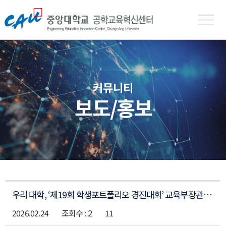
중
앙
대
학
교
공
커뮤니티
학
보도/홍보
교
육
혁
신
센
터
게
우리 대학, ‘제19회 학생포트폴리오 경진대회’ 교육부장관상 포함 4관왕 달성!
시
판
2026.02.24
2
11
목