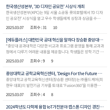
록
한국생산성본부, '3D 디자인 공모전' 시상식 개최
한국생산성본부(KPC)는 9일 서울 소공동 롯데호텔에서 ?D 디자
인 공모전' 시상식을 열고 우수 학생들에게 상장과 상금을 수여했
다고 10일 밝혔다. CAD실무능력평가(CAT) 시험 등 다양한 자격
2025.03.07
31
10
시험제도를 주관·시행하고 있는 KPC는 지난해 10~12월 진행된
3D 디자인 공모전에서 우수한 기량을 선보인 디지털 인재들을 격
[에듀플러스] 대한민국 공대 혁신을 말하다 장승환 중앙대 공대학장 "다양한 비교과과정 차별점...공학계열 사업 수주로 학생 교육 질 높여"
려하고 축하하기 위해 시상식을 마련했다. 이번 시상식에서는 수
“중앙대 공과대학은 다양한 비교과 프로그램 운영을 통해 교과과
상자들이 직접 자신들의 작품을 소개하는 시간도 가졌다. 산업
정에서 다루기 어려운 내용을 제공합니다. 학생들은 방학 기간 실
부 장관상은 '이동형 전기차 화재 방재 시스템'을 기획한 중앙대
습 교육을 통해 신기술을 직접 실습해보면서 이론과 전공 교육만
학교 불끄레인저 팀(김재준, 김세진, 송현석), '다리-바퀴 가변형
2025.03.07
9
9
으로 다루기 힘든 부분을 배워나갑니다.” 장승환 중앙대 공과대
기반 크기변환 로봇'을 기획한 국립금오공과대학교 3K파워 팀
학장은 중앙대 공대 교육의 차별점에 대해 이렇게 설명했다. 중앙
(김범석, 김재원, 김성민), '공유충전소, 선 셰어링(Sun
중앙대학교 공학교육혁신센터, 'Design For the Future 공모전' 시상식 및 (주)몰드케어 발전기금 전달식 성료
대 공학계열은 공과대학, 창의ICT 공과대학, 소프트웨어대학 3
Sharing)'을 기획한 하안초등학교 6학년 한태경 군이 수상했다.
중앙대학교 공학교육혁신센터(장승환 센터장)는 ㈜몰드케어(최
개 단과대에 14개 학부(과)가 소속돼 있다. 이 중 기계공학, 화학
박재영 KPC 부회장은 "젊은 핵심 인재들이 미래차, 로봇 등 미래
현우 대표)의 발전기금 기부를 토대로 ‘Fusion360’을 이용한
공학, 건축공학, 사회기반시스템공학, 첨단소재공학, 전자전기공
‘Design for the Future 공모전’을 진행하고 장학금을 지급했다
학, 컴퓨터공학은 공학인증 프로그램으로 운영한다. 공학인증 프
2025.03.07
4
8
고 밝혔다. ‘Design for the Future 공모전’은 공학적 아이디어
로그램과 별도로 다양한 실험실습 과정과 LINC 사업을 통한 인턴
를 바탕으로 ‘Fusion 360’을 이용한 작품을 설계해보고 우수한
십 및 산학협력 프로그램을 제공한다. 중앙대가 내세우는 공학교
2024학년도 다학제 융합 IoT가전분야 캡스톤 디자인 경진대회 성료
작품에 컨설팅을 제공하는 공모전이다. 특히 공모전 참가자를 위