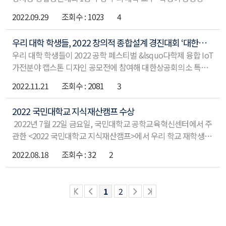
에게 수여되는 상이다. 공학교육 학술대회를 주최한 한국공학
한 스타트업 휴로틱스가 방위사업청이 주관한 창업경진대회에서
교육학회는 국내 공학계열 대학의 학과·학부 재학생 중 각 대학
2022.09.29
1023
4
1등을 차지하며 기술력과 시장성을 인정받는 성과를 거뒀다. 기
공과대학장과 공학교육혁신센터장, 기타 기관장 추천을 받은 학
계공학부 이기욱 교수와 양승태 박사과정 학생이 공동 대표를 맡
생들을 대상으로 수상자를 선정했다. 이날 학술대회를 통해 김서
우리 대학 학생들, 2022 창의적 종합설계 경진대회 ‘대한상공회의소 특별상’ 수상
고 있는 주식회사 휴로틱스가 최근 방위사업청이 국방과학기술
진 학생을 비롯한 최종 13인에게 골드칼라 공학도상이 주어졌다
우리 대학 학생들이 2022 공학 페스티벌 &lsquo다학제 융합 IoT
대제전을 통해 개최한 &lsquo2022년 국방기술을 활용한 창업경
가전분야 캡스톤 디자인 공모전에 참여해 대한상공회의소 특별
진대회&rsquo에 참가해 최우수상을 수상했다. 방사청의 창업
상을 수상했다. 2022 공학 페스티벌(E2FESTA 2022)이 지난
경진대회는 창업에 적합한 국방기술을 발굴하는 등 다양한 시각
2022.11.21
2081
3
10일과 11일 이틀에 걸쳐 일산 킨텍스 제2전시장에서 진행됐다.
으로 국방기술 활용방안을 모색하기 위해 열리는 대회다. 일반부
산업통상자원부가 주최하고, 한국산업기술진흥원(KIAT)과 공
와 학생부로 나뉘어 진행됐으며, 휴로틱스는 일반부에서 가장 좋
2022 국민대학교 지식재산캠프 수상
학교육혁신협의회가 주관하는 공학 페스티벌은 올해 11주년을
은 성적을 냈다. 휴로틱스는 이번 대회에 재활치료 보조 로봇으
2022년 7월 22일 금요일, 국민대학교 공학교육혁신센터에서 주
맞이한 행사다. 전국 공학교육혁신센터가 한자리에 모여 공학교
로 불리는 의료용 소프트 웨어러블 로봇슈트를 출품했다. 이들이
관한 <2022 국민대학교 지식재산캠프>에서 우리 학교 재학생이
육 관련 성과를 확인하는 자리로 학부생이 제작한 시제품 경진대
만든 로봇슈트는
은상을 수상하였다. 지식재산캠프는 참여 학생들의 아이디어
회 등을 통해 청년 공학도들의 창의적인 아이디어도 공유한다. 올
2022.08.18
32
2
창출과 특허정보검색 교육을 통한 창의성 함양과 선행기술조사
해 공학 페스티벌에는 전국 73개 공학교육혁신센터가 참여했다.
능력을 습득하게 하고 키프리스 검색을 통한 선행기술조사보고
이번 대회를 통해 ▲IoT 가전 분야 컨소시엄 아카데미 ▲산업
서 작성과 명세서 작성 방법, 온라인 전차출원 프로세스 실습으로
전반의 전문가 토론 프로그램 E콜로키움 ▲공학 퀴즈쇼 등이 진
1
2
지식재산권 창출 능력을 배양할 수 있도록 실시되었다. 공학교
행됐다. &
육혁신센터 사업 참여대학 및 협력대학인 중앙대학교, 국민대학
교, 동국대학교, 선문대학교, 한국기술교육대학교 소속 공학계열