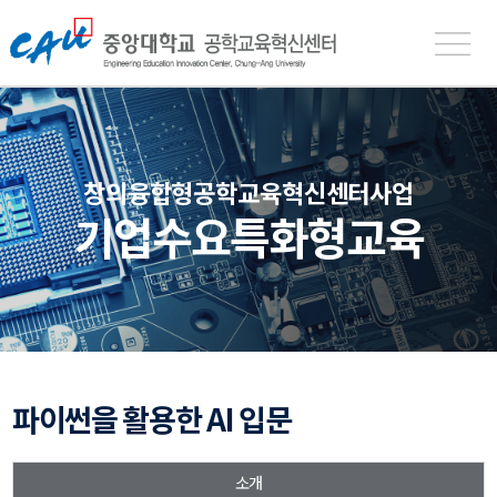
중
앙
대
학
교
공
창의융합형공학교육혁신센터사업
학
기업수요특화형교육
교
육
혁
신
센
터
파이썬을 활용한 AI 입문
소개