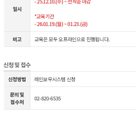
- 25.12.10.(수) ~ 선착순 마감
와
일시
있
*교육기간
는
- 26.01.19.(월) ~ 01.23.(금)
표.
비고
교육은 모두 오프라인으로 진행됩니다.
신청 및 접수
공
신청방법
레인보우시스템 신청
모
전
문의 및
신
02-820-6535
접수처
청
및
접
수
정