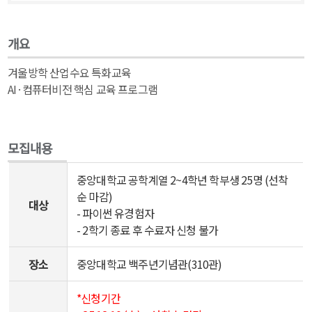
개요
겨울방학 산업수요 특화교육
AI·컴퓨터비전 핵심 교육 프로그램
모집내용
공
중앙대학교 공학계열 2~4학년 학부생 25명 (선착
모
순 마감)
전
대상
- 파이썬 유경험자
모
- 2학기 종료 후 수료자 신청 불가
집
내
장소
중앙대학교 백주년기념관(310관)
용
이
*신청기간
나