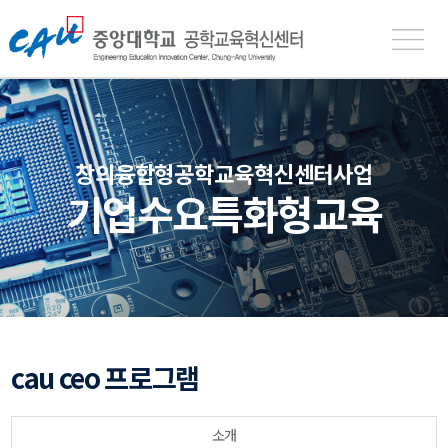
중
앙
대
학
교
공
창의융합형공학교육혁신센터사업
학
기업수요특화형교육
교
육
혁
신
센
터
cau ceo 프로그램
소개