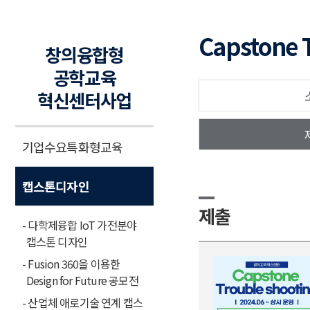
Capstone 
창의융합형
공학교육
혁신센터사업
기업수요특화형교육
캡스톤디자인
제출
- 다학제융합 IoT 가전분야
캡스톤 디자인
- Fusion 360을 이용한
Design for Future 공모전
- 산업체 애로기술 연계 캡스