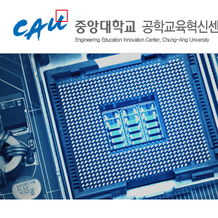
중
앙
대
학
교
공
학
교
육
혁
신
센
터