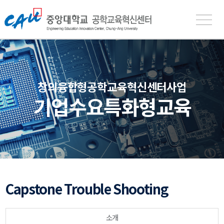
중
앙
대
학
교
공
창의융합형공학교육혁신센터사업
학
기업수요특화형교육
교
육
혁
신
센
터
Capstone Trouble Shooting
소개