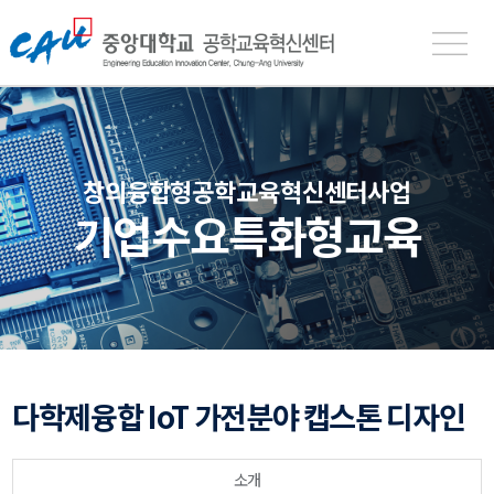
중
앙
대
학
교
공
창의융합형공학교육혁신센터사업
학
기업수요특화형교육
교
육
혁
신
센
터
다학제융합 IoT 가전분야 캡스톤 디자인
소개